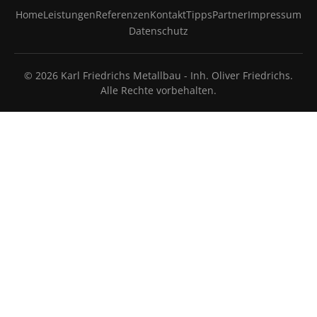
Home
Leistungen
Referenzen
Kontakt
Tipps
Partner
Impressum
Datenschutz
© 2026 Karl Friedrichs Metallbau - Inh. Oliver Friedrichs.
Alle Rechte vorbehalten.